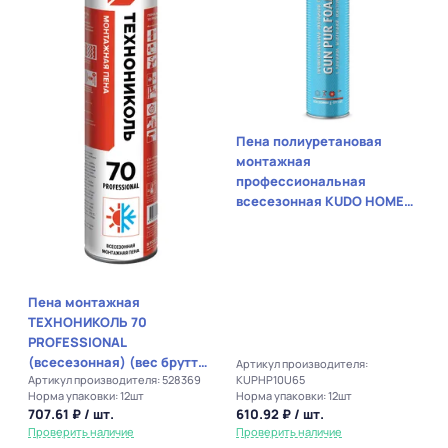
Пена полиуретановая
монтажная
профессиональная
всесезонная KUDO HOME65
(вес брутто 896гр)
Пена монтажная
ТЕХНОНИКОЛЬ 70
PROFESSIONAL
(всесезонная) (вес брутто
Артикул производителя:
Артикул производителя: 528369
KUPHP10U65
1001гр)
Норма упаковки: 12шт
Норма упаковки: 12шт
707.61 ₽ / шт.
610.92 ₽ / шт.
Проверить наличие
Проверить наличие