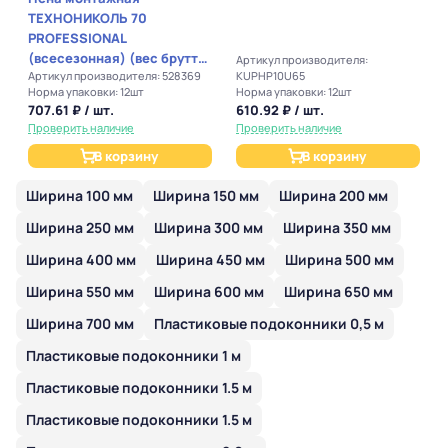
ТЕХНОНИКОЛЬ 70
PROFESSIONAL
(всесезонная) (вес брутто
Артикул производителя:
Артикул производителя: 528369
KUPHP10U65
1001гр)
Норма упаковки: 12шт
Норма упаковки: 12шт
707.61 ₽ / шт.
610.92 ₽ / шт.
Проверить наличие
Проверить наличие
В корзину
В корзину
Ширина 100 мм
Ширина 150 мм
Ширина 200 мм
Ширина 250 мм
Ширина 300 мм
Ширина 350 мм
Ширина 400 мм
Ширина 450 мм
Ширина 500 мм
Ширина 550 мм
Ширина 600 мм
Ширина 650 мм
Ширина 700 мм
Пластиковые подоконники 0,5 м
Пластиковые подоконники 1 м
Пластиковые подоконники 1.5 м
Пластиковые подоконники 1.5 м