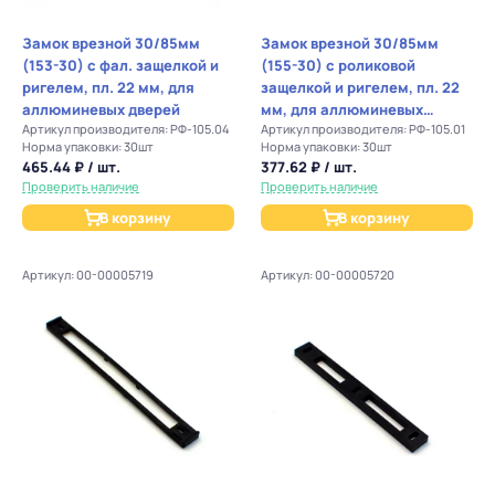
Замок врезной 30/85мм
Замок врезной 30/85мм
(153-30) с фал. защелкой и
(155-30) с роликовой
ригелем, пл. 22 мм, для
защелкой и ригелем, пл. 22
аллюминевых дверей
мм, для аллюминевых
Артикул производителя: РФ-105.04
Артикул производителя: РФ-105.01
дверей
Норма упаковки: 30шт
Норма упаковки: 30шт
465.44 ₽ / шт.
377.62 ₽ / шт.
Проверить наличие
Проверить наличие
В корзину
В корзину
Артикул: 00-00005719
Артикул: 00-00005720