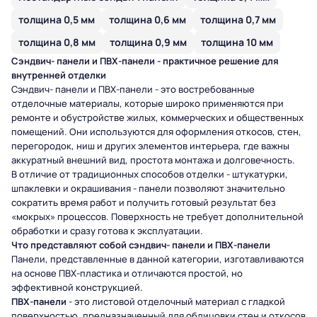
толщина 0,5 мм
толщина 0,6 мм
толщина 0,7 мм
толщина 0,8 мм
толщина 0,9 мм
толщина 10 мм
Сэндвич-
панели и ПВХ-панели - практичное решение для
внутренней отделки
Сэндвич- панели и ПВХ-панели - это востребованные
отделочные материалы, которые широко применяются при
ремонте и обустройстве жилых, коммерческих и общественных
помещений. Они используются для оформления откосов, стен,
перегородок, ниш и других элементов интерьера, где важны
аккуратный внешний вид, простота монтажа и долговечность.
В отличие от традиционных способов отделки - штукатурки,
шпаклевки и окрашивания - панели позволяют значительно
сократить время работ и получить готовый результат без
«мокрых» процессов. Поверхность не требует дополнительной
обработки и сразу готова к эксплуатации.
Что представляют собой сэндвич-
панели и ПВХ-панели
Панели, представленные в данной категории, изготавливаются
на основе ПВХ-пластика и отличаются простой, но
эффективной конструкцией.
ПВХ-панели
- это листовой отделочный материал с гладкой
поверхностью, предназначенный для облицовки стен и откосов