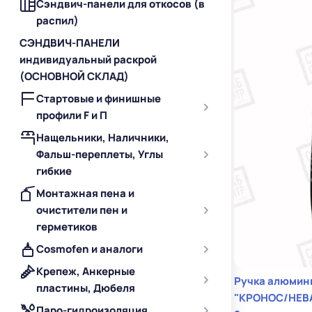
Сэндвич-панели для откосов (в
распил)
СЭНДВИЧ-ПАНЕЛИ
индивидуальный раскрой
(ОСНОВНОЙ СКЛАД)
Стартовые и финишные
профили F и П
Нащельники, Наличники,
Фальш-переплеты, Углы
гибкие
Монтажная пена и
очистители пен и
герметиков
Cosmofen и аналоги
Крепеж, Анкерные
Ручка алюминиевая 8 по
пластины, Дюбеля
"КРОНОС/НЕВА"
Паро-гидроизоляция