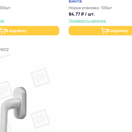
винта
 100шт
Норма упаковки: 100шт
84.77 ₽ / шт.
чие
Проверить наличие
В корзину
В корзину
09012