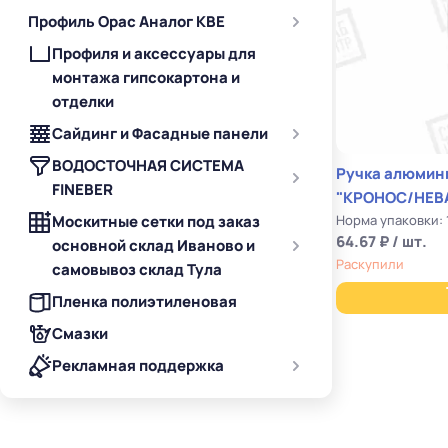
Профиль Орас Аналог KBE
Профиля и аксессуары для
монтажа гипсокартона и
отделки
Сайдинг и Фасадные панели
ВОДОСТОЧНАЯ СИСТЕМА
Ручка алюминиевая 8 по
FINEBER
"КРОНОС/НЕВА"
Норма упаковки:
Москитные сетки под заказ
64.67 ₽ / шт.
основной склад Иваново и
Раскупили
самовывоз склад Тула
Пленка полиэтиленовая
Смазки
Рекламная поддержка