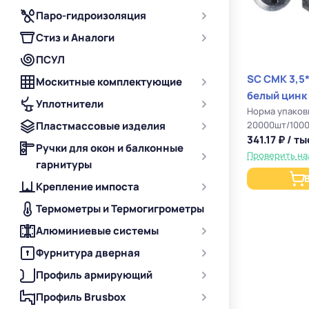
Паро-гидроизоляция
Стиз и Аналоги
ПСУЛ
SC СМК 3,5
Москитные комплектующие
белый цинк
Уплотнители
Норма упаков
Пластмассовые изделия
20000шт/100
341.17 ₽ / ты
Ручки для окон и балконные
Проверить на
гарнитуры
Крепление импоста
Термометры и Термогигрометры
Алюминиевые системы
Фурнитура дверная
Профиль армирующий
Профиль Brusbox