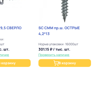
*9,5 СВЕРЛО
SC СММ пр.ш. ОСТРЫЕ
4,2*13
ки:
0шт
Норма упаковки: 16000шт
с. шт.
301.15 ₽ / тыс. шт.
личие
Проверить наличие
В корзину
В корзину