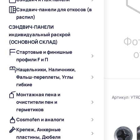
Сэндвич-панели для откосов (в
распил)
СЭНДВИЧ-ПАНЕЛИ
индивидуальный раскрой
(ОСНОВНОЙ СКЛАД)
Стартовые и финишные
профили F и П
Нащельники, Наличники,
Фальш-переплеты, Углы
гибкие
Монтажная пена и
Артикул: УТЯ
очистители пен и
герметиков
Cosmofen и аналоги
Крепеж, Анкерные
пластины, Дюбеля