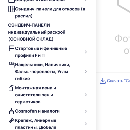
Сэндвич-панели для откосов (в
распил)
СЭНДВИЧ-ПАНЕЛИ
индивидуальный раскрой
(ОСНОВНОЙ СКЛАД)
Стартовые и финишные
профили F и П
Нащельники, Наличники,
Фальш-переплеты, Углы
гибкие
Скачать "С
Монтажная пена и
очистители пен и
герметиков
Cosmofen и аналоги
Крепеж, Анкерные
пластины, Дюбеля