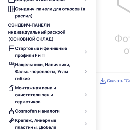
Сэндвич-панели для откосов (в
распил)
СЭНДВИЧ-ПАНЕЛИ
индивидуальный раскрой
(ОСНОВНОЙ СКЛАД)
Стартовые и финишные
профили F и П
Нащельники, Наличники,
Фальш-переплеты, Углы
гибкие
Скачать "С
Монтажная пена и
очистители пен и
герметиков
Cosmofen и аналоги
Крепеж, Анкерные
пластины, Дюбеля