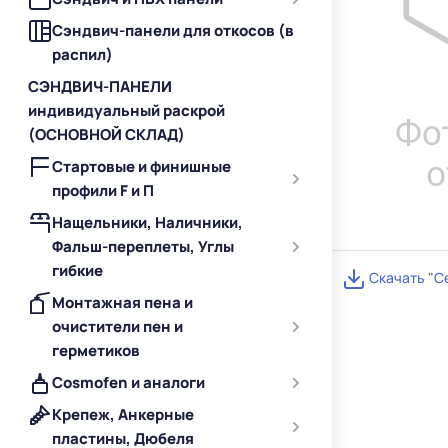
Сэндвич-панели для откосов (в
распил)
СЭНДВИЧ-ПАНЕЛИ
индивидуальный раскрой
(ОСНОВНОЙ СКЛАД)
Стартовые и финишные
профили F и П
Нащельники, Наличники,
Фальш-переплеты, Углы
гибкие
Скачать "С
Монтажная пена и
очистители пен и
герметиков
Cosmofen и аналоги
Крепеж, Анкерные
пластины, Дюбеля