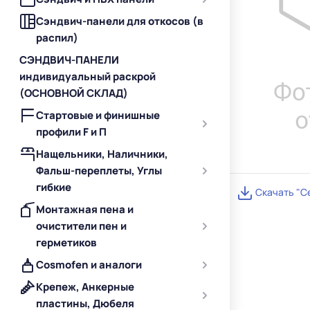
Сэндвич-панели для откосов (в
распил)
СЭНДВИЧ-ПАНЕЛИ
индивидуальный раскрой
(ОСНОВНОЙ СКЛАД)
Стартовые и финишные
профили F и П
Нащельники, Наличники,
Фальш-переплеты, Углы
гибкие
Скачать "С
Монтажная пена и
очистители пен и
герметиков
Cosmofen и аналоги
Крепеж, Анкерные
пластины, Дюбеля