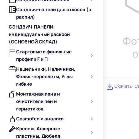
Сэндвич-панели для откосов (в
распил)
СЭНДВИЧ-ПАНЕЛИ
индивидуальный раскрой
(ОСНОВНОЙ СКЛАД)
Стартовые и финишные
профили F и П
Нащельники, Наличники,
Фальш-переплеты, Углы
гибкие
Скачать "С
Монтажная пена и
очистители пен и
герметиков
Cosmofen и аналоги
Крепеж, Анкерные
пластины, Дюбеля