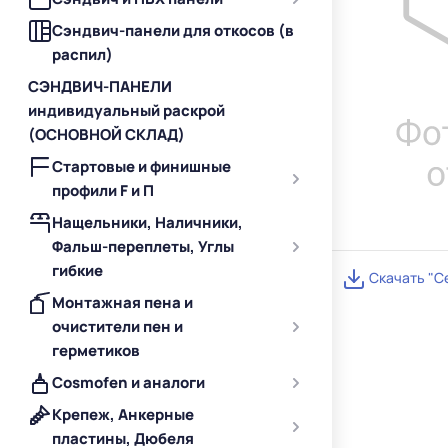
Сэндвич-панели для откосов (в
распил)
СЭНДВИЧ-ПАНЕЛИ
индивидуальный раскрой
(ОСНОВНОЙ СКЛАД)
Стартовые и финишные
профили F и П
Нащельники, Наличники,
Фальш-переплеты, Углы
гибкие
Скачать "С
Монтажная пена и
очистители пен и
герметиков
Cosmofen и аналоги
Крепеж, Анкерные
пластины, Дюбеля