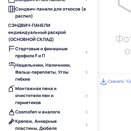
Сэндвич-панели для откосов (в
распил)
СЭНДВИЧ-ПАНЕЛИ
индивидуальный раскрой
(ОСНОВНОЙ СКЛАД)
Стартовые и финишные
профили F и П
Нащельники, Наличники,
Фальш-переплеты, Углы
гибкие
Скачать "С
Монтажная пена и
очистители пен и
герметиков
Cosmofen и аналоги
Крепеж, Анкерные
пластины, Дюбеля