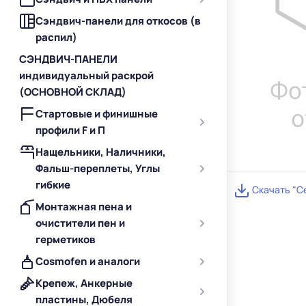
Сэндвич-панели для откосов (в
распил)
СЭНДВИЧ-ПАНЕЛИ
индивидуальный раскрой
(ОСНОВНОЙ СКЛАД)
Стартовые и финишные
профили F и П
Нащельники, Наличники,
Фальш-переплеты, Углы
гибкие
Скачать "С
Монтажная пена и
очистители пен и
герметиков
Cosmofen и аналоги
Крепеж, Анкерные
пластины, Дюбеля