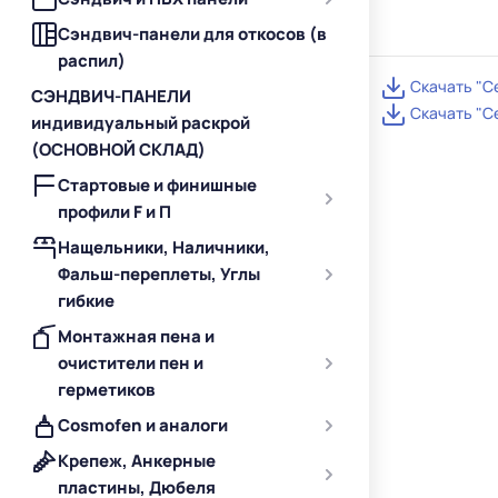
Сэндвич-панели для откосов (в
распил)
Скачать "С
СЭНДВИЧ-ПАНЕЛИ
Скачать "С
индивидуальный раскрой
(ОСНОВНОЙ СКЛАД)
Стартовые и финишные
профили F и П
Нащельники, Наличники,
Фальш-переплеты, Углы
гибкие
Монтажная пена и
очистители пен и
герметиков
Cosmofen и аналоги
Крепеж, Анкерные
пластины, Дюбеля