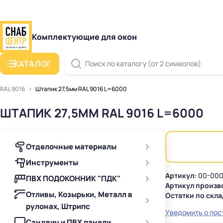
Комплектующие для окон
КАТАЛОГ
Поиск по каталогу (от 2 символов)
RAL 9016
Штапик 27,5мм RAL 9016 L=6000
ШТАПИК 27,5ММ RAL 9016 L=6000
Отделочные материалы
Инструменты
Артикул:
00-000
ПВХ ПОДОКОННИК "ПДК"
Артикул произв
Отливы, Козырьки, Металл в
Остатки по скла
рулонах, Штрипс
Уведомить о пос
Сэндвич и ПВХ панели