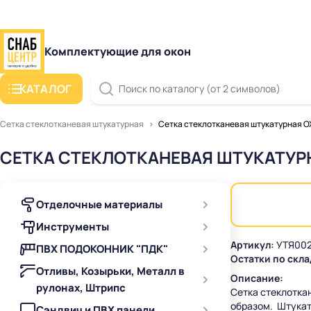
Комплектующие для окон
КАТАЛОГ
Поиск по каталогу (от 2 символов)
Сетка стеклотканевая штукатурная
Сетка стеклотканевая штукатурная OX
СЕТКА СТЕКЛОТКАНЕВАЯ ШТУКАТУРНА
Отделочные материалы
Инструменты
Артикул:
УТЯ002
ПВХ ПОДОКОННИК "ПДК"
Остатки по скла
Отливы, Козырьки, Металл в
Описание:
рулонах, Штрипс
Сетка стеклотка
образом. Штукат
Сэндвич и ПВХ панели