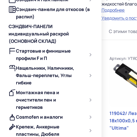
жидкостей благо
Сэндвич-панели для откосов (в
Подробнее
Область примене
распил)
Уведомить о пос
Штукатурная сте
СЭНДВИЧ-ПАНЕЛИ
таких армирующи
С этими тов
индивидуальный раскрой
непродолжительн
поверхностей.
(ОСНОВНОЙ СКЛАД)
Стартовые и финишные
Штукатурная сте
профили F и П
Артикул: УТЯ
Отдайте предпоч
Нащельники, Наличники,
Особенности:
Фальш-переплеты, Углы
• увеличивает 
гибкие
• оказывает ар
• позволяет эк
Монтажная пена и
• не деформиру
очистители пен и
герметиков
119042/ Ле
Cosmofen и аналоги
18х100х0,5
Крепеж, Анкерные
"Ultima"
пластины, Дюбеля