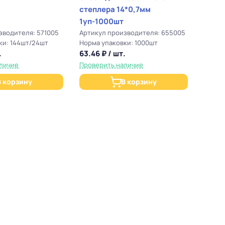
степлера 14*0,7мм
1уп-1000шт
зводителя: 571005
Артикул производителя: 655005
ки: 144шт/24шт
Норма упаковки: 1000шт
.
63.46 ₽ / шт.
личие
Проверить наличие
В корзину
В корзину