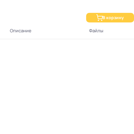
В корзину
м при проведении внутренних штукатурных работ. Применение
т от необходимости проведения мелкого ремонта через
Описание
Файлы
оизоляции, использоваться при финишной обработке
чной длиной полотна, а также в формате STRONG и STRONG PROFIT.
наливных полов, укладки плитки, усиления слабой основы.