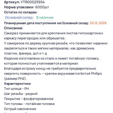
Артикул:
УТЯ00023994
Норма упаковки:
6000шт
Остатки по складам:
Основной склад:
В наличии
Планируемая дата поступления на Основной склад:
25.12.2026
Описание:
Саморез применяется для крепления листов гипсокартона к
каркасу перегородок или обрешетке.
У саморезов по дереву крупная резьба, что позволяет надежно
закрепиться в таких мягких материалах, как древесина,
пластик, фанера, дсп и т.д
Изделие изготовлено из стали и имеет потайную головку,
которая полностью утапливается в материал.
Благодаря острому концу не требуется предварительно
сверлить поверхность — крепеж вкручивается битой Phillips
(размер PH2).
Характеристики
Тип шлица – РН
Шаг резьбы - редкий
Покрытие – фосфатированное
Тип головы – потайная головка
Острый наконечник