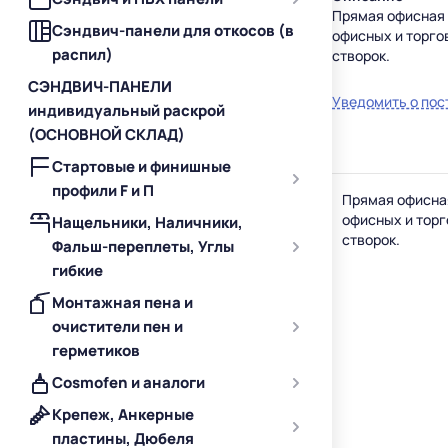
Прямая офисная 
Сэндвич-панели для откосов (в
офисных и торго
распил)
створок.
СЭНДВИЧ-ПАНЕЛИ
Уведомить о пос
индивидуальный раскрой
(ОСНОВНОЙ СКЛАД)
Стартовые и финишные
профили F и П
Прямая офисная
офисных и торг
Нащельники, Наличники,
створок.
Фальш-переплеты, Углы
гибкие
Монтажная пена и
очистители пен и
герметиков
Cosmofen и аналоги
Крепеж, Анкерные
пластины, Дюбеля