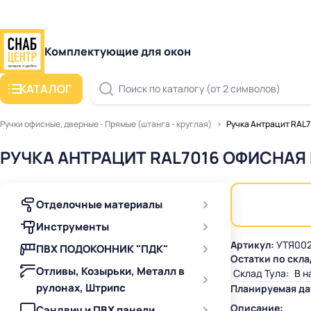
Комплектующие для окон
КАТАЛОГ
Поиск по каталогу (от 2 символов)
Ручки офисные, дверные - Прямые (штанга - круглая)
Ручка Антрацит RAL
РУЧКА АНТРАЦИТ RAL7016 ОФИСНАЯ
Отделочные материалы
Инструменты
Артикул:
УТЯ002
ПВХ ПОДОКОННИК "ПДК"
Остатки по скла
Отливы, Козырьки, Металл в
Склад Тула:
В н
рулонах, Штрипс
Планируемая да
Описание:
Сэндвич и ПВХ панели