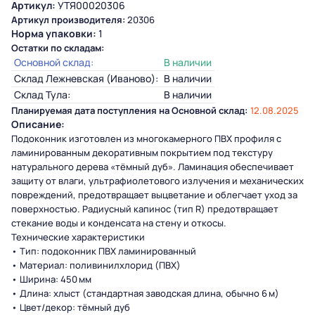
Артикул:
УТЯ00020306
Артикул производителя:
20306
Норма упаковки:
1
Остатки по складам:
Основной склад:
В наличии
Склад Лежневская (Иваново):
В наличии
Склад Тула:
В наличии
Планируемая дата поступления на Основной склад:
12.08.2025
Описание:
Подоконник изготовлен из многокамерного ПВХ профиля с
ламинированным декоративным покрытием под текстуру
натурального дерева «тёмный дуб». Ламинация обеспечивает
защиту от влаги, ультрафиолетового излучения и механических
повреждений, предотвращает выцветание и облегчает уход за
поверхностью. Радиусный капинос (тип R) предотвращает
стекание воды и конденсата на стену и откосы.
Технические характеристики
• Тип: подоконник ПВХ ламинированный
• Материал: поливинилхлорид (ПВХ)
• Ширина: 450 мм
• Длина: хлыст (стандартная заводская длина, обычно 6 м)
• Цвет/декор: тёмный дуб