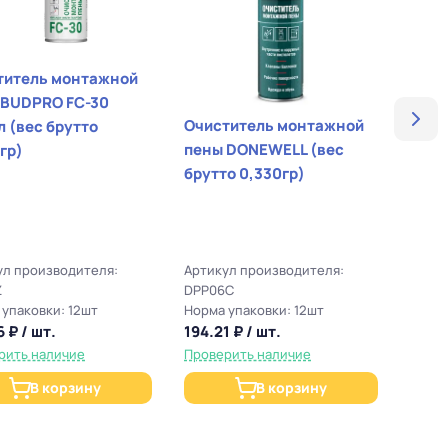
ть монтажным ножом.
ителем монтажной пены.
титель монтажной
анелей, подоконников.
 BUDPRO FC-30
.
Очиститель монтажной
тто
пены DONEWELL (вес
гр)
яжений.
брутто 0,330гр)
Подо
КЛАС
(хлы
ул производителя:
Артикул производителя:
Z
DPP06C
упаковки: 12шт
Норма упаковки: 12шт
Норма
 ₽ / шт.
194.21 ₽ / шт.
5,536
рить наличие
Проверить наличие
Прове
В корзину
В корзину