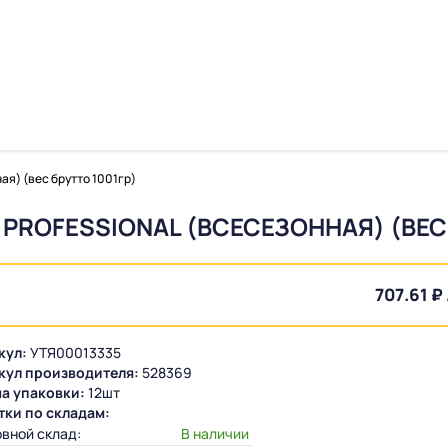
я) (вес брутто 1001гр)
ROFESSIONAL (ВСЕСЕЗОННАЯ) (ВЕС 
707.61 ₽ 
кул:
УТЯ00013335
кул производителя:
528369
а упаковки:
12шт
тки по складам:
вной склад:
В наличии