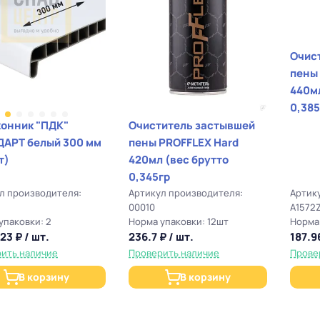
она).
сле полного затвердевания лишнюю пену можно аккуратно среза
татки незатвердевшей пены удалить специализированным очист
а применять
Очис
я монтажных работ всесезонно: фиксация дверей, оконных рам, п
пены
и заполнении щелей, стыков, пустот и технологических отверстий
440мл (вес бру
я герметизации и уплотнения монтажных узлов.
0,385
и необходимости тепло и звукоизоляции монтажных швов и сопр
онник "ПДК"
Очиститель застывшей
АРТ белый 300 мм
пены PROFFLEX Hard
т)
420мл (вес брутто
0,345гр
л производителя:
Артикул производителя:
Артик
00010
А1572
упаковки: 2
Норма упаковки: 12шт
Норма 
23 ₽ / шт.
236.7 ₽ / шт.
187.96
ить наличие
Проверить наличие
Прове
В корзину
В корзину