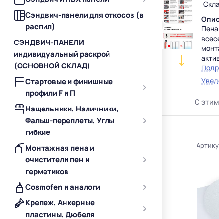
Скла
Сэндвич-панели для откосов (в
Опис
распил)
Пена
всес
СЭНДВИЧ-ПАНЕЛИ
монт
индивидуальный раскрой
акти
(ОСНОВНОЙ СКЛАД)
свой
Подр
Хара
Увед
Стартовые и финишные
• Ти
профили F и П
• Вы
С этим
• Сез
Нащельники, Наличники,
• Ст
Фальш-переплеты, Углы
• Ад
гибкие
пове
Артику
• Ос
Монтажная пена и
сниж
очистители пен и
• Вес
герметиков
(При
Реко
Cosmofen и аналоги
• Пе
Крепеж, Анкерные
• Раб
пластины, Дюбеля
• На