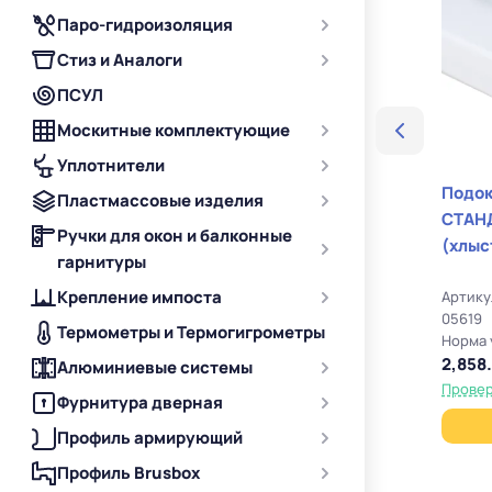
балл
Паро-гидроизоляция
• По
• Ос
Стиз и Аналоги
Когд
ПСУЛ
• Дл
• Пр
Москитные комплектующие
• Дл
Уплотнители
• Пр
Подок
Пластмассовые изделия
СТАНД
Ручки для окон и балконные
(хлыс
гарнитуры
Крепление импоста
Артику
05619
Термометры и Термогигрометры
Норма 
2,858.
Алюминиевые системы
Провер
Фурнитура дверная
Профиль армирующий
Профиль Brusbox