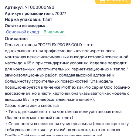
Артикул:
УТ000000490
Артикул производителя:
70077
Норма упаковки:
12шт
Остатки по складам:
Основной склад:
В наличии
Описание:
Пена монтажная PROFFLEX PRO 65 GOLD — это
однокомпонентная профессиональная полиуретановая
монтажная пена с максимальным выходом готовой вспененной
массы до ≈ 65 л при стандартных условиях. Изделие подходит
для монтажных, уплотнительных, герметизационных и тепло /
звукоизоляционных работ, обладая высокой адгезией к
большинству строительных поверхностей. Эта модель
позиционируется в линейке Profflex как Pro серия Gold (обычно
всесезонная, но в части карточек она указывается как модель с
выходом 65 л и универсальным назначением).
Характеристики и свойства
• Тип: однокомпонентная монтажная полиуретановая пена
(баллон под монтажный пистолет).
• Сезонность: всесезонная / универсальная (если конкретно у
тебя указано летняя — уточняй на упаковке, но в каталогах
Profflex Gold чаще обозначается как всесезонная).