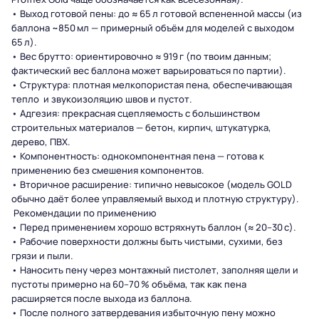
• Выход готовой пены: до ≈ 65 л готовой вспененной массы (из
баллона ~850 мл — примерный объём для моделей с выходом
65 л).
• Вес брутто: ориентировочно ≈ 919 г (по твоим данным;
фактический вес баллона может варьироваться по партии).
• Структура: плотная мелкопористая пена, обеспечивающая
тепло и звукоизоляцию швов и пустот.
• Адгезия: прекрасная сцепляемость с большинством
строительных материалов — бетон, кирпич, штукатурка,
дерево, ПВХ.
• Компонентность: однокомпонентная пена — готова к
применению без смешения компонентов.
• Вторичное расширение: типично невысокое (модель GOLD
обычно даёт более управляемый выход и плотную структуру).
Рекомендации по применению
• Перед применением хорошо встряхнуть баллон (≈ 20–30 с).
• Рабочие поверхности должны быть чистыми, сухими, без
грязи и пыли.
• Наносить пену через монтажный пистолет, заполняя щели и
пустоты примерно на 60–70 % объёма, так как пена
расширяется после выхода из баллона.
• После полного затвердевания избыточную пену можно