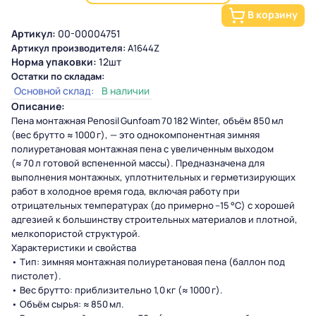
В корзину
Артикул:
00-00004751
Артикул производителя:
А1644Z
Норма упаковки:
12шт
Остатки по складам:
Основной склад:
В наличии
Описание:
Пена монтажная Penosil Gunfoam 70 182 Winter, объём 850 мл
(вес брутто ≈ 1000 г), — это однокомпонентная зимняя
полиуретановая монтажная пена с увеличенным выходом
(≈ 70 л готовой вспененной массы). Предназначена для
выполнения монтажных, уплотнительных и герметизирующих
работ в холодное время года, включая работу при
отрицательных температурах (до примерно –15 °C) с хорошей
адгезией к большинству строительных материалов и плотной,
мелкопористой структурой.
Характеристики и свойства
• Тип: зимняя монтажная полиуретановая пена (баллон под
пистолет).
• Вес брутто: приблизительно 1,0 кг (≈ 1000 г).
• Объём сырья: ≈ 850 мл.