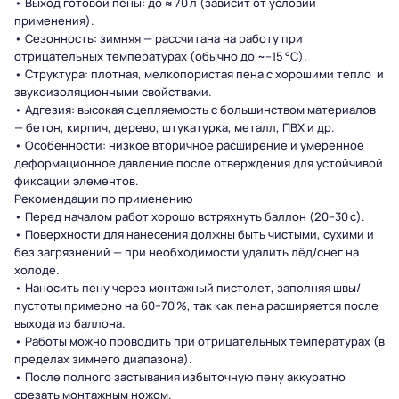
• Выход готовой пены: до ≈ 70 л (зависит от условий
применения).
• Сезонность: зимняя — рассчитана на работу при
отрицательных температурах (обычно до ~–15 °C).
• Структура: плотная, мелкопористая пена с хорошими тепло и
звукоизоляционными свойствами.
• Адгезия: высокая сцепляемость с большинством материалов
— бетон, кирпич, дерево, штукатурка, металл, ПВХ и др.
• Особенности: низкое вторичное расширение и умеренное
деформационное давление после отверждения для устойчивой
фиксации элементов.
Рекомендации по применению
• Перед началом работ хорошо встряхнуть баллон (20–30 с).
• Поверхности для нанесения должны быть чистыми, сухими и
без загрязнений — при необходимости удалить лёд/снег на
холоде.
• Наносить пену через монтажный пистолет, заполняя швы/
пустоты примерно на 60–70 %, так как пена расширяется после
выхода из баллона.
• Работы можно проводить при отрицательных температурах (в
пределах зимнего диапазона).
• После полного застывания избыточную пену аккуратно
срезать монтажным ножом.