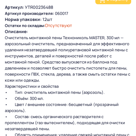
Артикул:
УТЯ00236488
Артикул производителя:
060017
Норма упаковки:
12шт
Отсутствуют
Остатки по складам:
Описание:
Очиститель монтажной пены Технониколь MASTER, 300 мл —
аэрозольный очиститель, предназначенный для эффективного
удаления незатвердевшей полиуретановой монтажной пены с
инструментов, деталей и поверхностей после работ с
монтажной пеной. Средство выпускается из баллона под
давлением и позволяет быстро очистить пистолеты для пены,
поверхности ПВХ, стекла, дерева, а также смыть остатки пены с
кожи или одежды.
Характеристики и свойства
• Тип: очиститель монтажной пены (аэрозоль).
• Объём: 300 мл.
• Цвет / внешнее состояние: бесцветный (прозрачный
аэрозоль).
• Состав: смесь органического растворителя с
пропеллентом (газ-вытеснителем), подходящая для очистки
незатвердевшей пены.
• Область применения: удаление свежей монтажной пены с