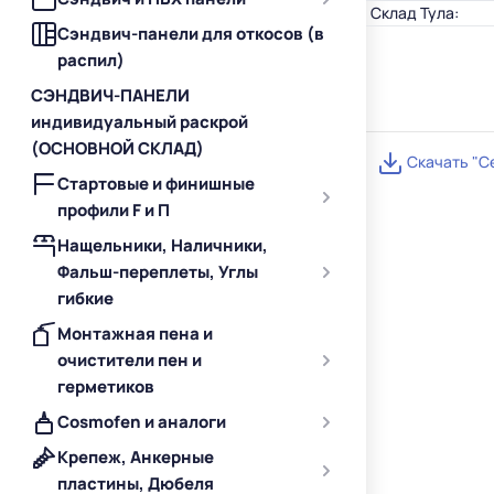
Склад Тула:
Сэндвич-панели для откосов (в
распил)
СЭНДВИЧ-ПАНЕЛИ
индивидуальный раскрой
(ОСНОВНОЙ СКЛАД)
Скачать "С
Стартовые и финишные
профили F и П
Нащельники, Наличники,
Фальш-переплеты, Углы
гибкие
Монтажная пена и
очистители пен и
герметиков
Cosmofen и аналоги
Крепеж, Анкерные
пластины, Дюбеля