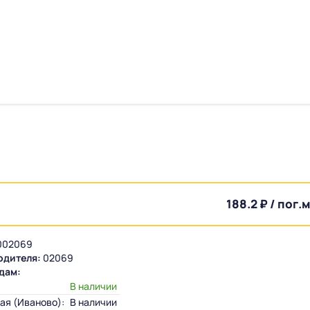
188.2 ₽ / пог.м
002069
одителя:
02069
дам:
:
В наличии
ая (Иваново):
В наличии