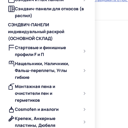
Сэндвич-панели для откосов (в
распил)
СЭНДВИЧ-ПАНЕЛИ
индивидуальный раскрой
(ОСНОВНОЙ СКЛАД)
Стартовые и финишные
профили F и П
Нащельники, Наличники,
Фальш-переплеты, Углы
гибкие
Монтажная пена и
очистители пен и
герметиков
Cosmofen и аналоги
Крепеж, Анкерные
пластины, Дюбеля