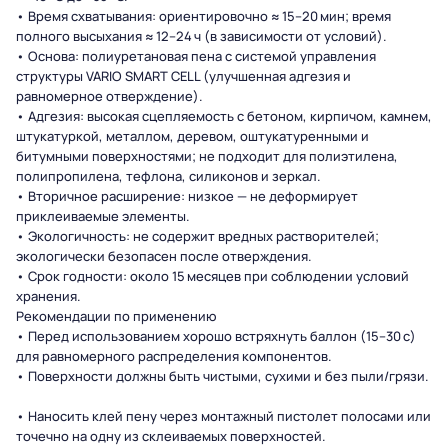
• Время схватывания: ориентировочно ≈ 15–20 мин; время
полного высыхания ≈ 12–24 ч (в зависимости от условий).
• Основа: полиуретановая пена с системой управления
структуры VARIO SMART CELL (улучшенная адгезия и
равномерное отверждение).
• Адгезия: высокая сцепляемость с бетоном, кирпичом, камнем,
штукатуркой, металлом, деревом, оштукатуренными и
битумными поверхностями; не подходит для полиэтилена,
полипропилена, тефлона, силиконов и зеркал.
• Вторичное расширение: низкое — не деформирует
приклеиваемые элементы.
• Экологичность: не содержит вредных растворителей;
экологически безопасен после отверждения.
• Срок годности: около 15 месяцев при соблюдении условий
хранения.
Рекомендации по применению
• Перед использованием хорошо встряхнуть баллон (15–30 с)
для равномерного распределения компонентов.
• Поверхности должны быть чистыми, сухими и без пыли/грязи.
• Наносить клей пену через монтажный пистолет полосами или
точечно на одну из склеиваемых поверхностей.