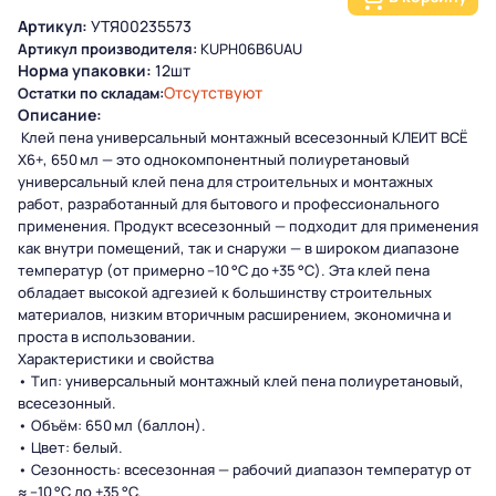
Артикул:
УТЯ00235573
Артикул производителя:
KUPH06B6UAU
Норма упаковки:
12шт
Отсутствуют
Остатки по складам:
Описание:
Клей пена универсальный монтажный всесезонный КЛЕИТ ВСЁ
X6+, 650 мл — это однокомпонентный полиуретановый
универсальный клей пена для строительных и монтажных
работ, разработанный для бытового и профессионального
применения. Продукт всесезонный — подходит для применения
как внутри помещений, так и снаружи — в широком диапазоне
температур (от примерно –10 °C до +35 °C). Эта клей пена
обладает высокой адгезией к большинству строительных
материалов, низким вторичным расширением, экономична и
проста в использовании.
Характеристики и свойства
• Тип: универсальный монтажный клей пена полиуретановый,
всесезонный.
• Объём: 650 мл (баллон).
• Цвет: белый.
• Сезонность: всесезонная — рабочий диапазон температур от
≈ –10 °C до +35 °C.