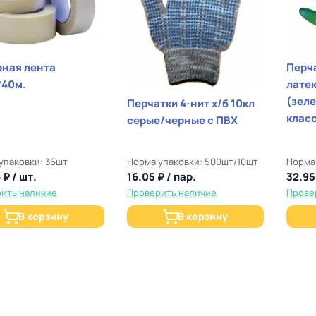
ная лента
Перчатки х/б
*40м.
лате
(зел
Перчатки 4-нит х/б 10кл
класс
серые/черные с ПВХ
упаковки: 36шт
Норма упаковки: 500шт/10шт
Норма
 ₽ / шт.
16.05 ₽ / пар.
32.95
ить наличие
Проверить наличие
Прове
В корзину
В корзину