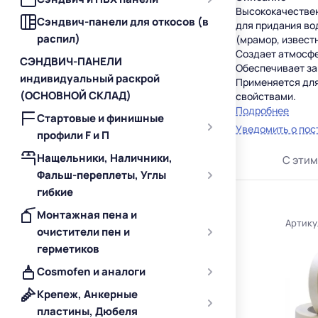
Высококачестве
Сэндвич-панели для откосов (в
для придания во
распил)
(мрамор, известн
Создает атмосфе
СЭНДВИЧ-ПАНЕЛИ
Обеспечивает защ
индивидуальный раскрой
Применяется для
(ОСНОВНОЙ СКЛАД)
свойствами.
Подробнее
Стартовые и финишные
Уведомить о пос
профили F и П
Нащельники, Наличники,
С этим
Фальш-переплеты, Углы
гибкие
Монтажная пена и
Артику
очистители пен и
герметиков
Cosmofen и аналоги
Крепеж, Анкерные
пластины, Дюбеля