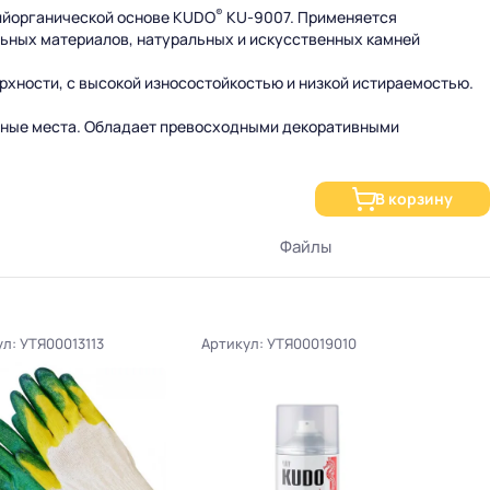
®
ийорганической основе KUDO
KU-9007. Применяется
ьных материалов, натуральных и искусственных камней
рхности, с высокой износостойкостью и низкой истираемостью.
упные места. Обладает превосходными декоративными
В корзину
Файлы
л: УТЯ00013113
Артикул: УТЯ00019010
Артик