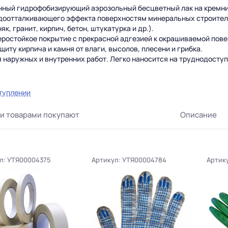
нный гидрофобизирующий аэрозольный бесцветный лак на кремн
доотталкивающего эффекта поверхностям минеральных строител
як, гранит, кирпич, бетон, штукатурка и др.).
ростойкое покрытие с прекрасной адгезией к окрашиваемой пове
иту кирпича и камня от влаги, высолов, плесени и грибка.
 наружных и внутренних работ. Легко наносится на труднодост
туплении
и товарами покупают
Описание
л: УТЯ00004375
Артикул: УТЯ00004784
Артику