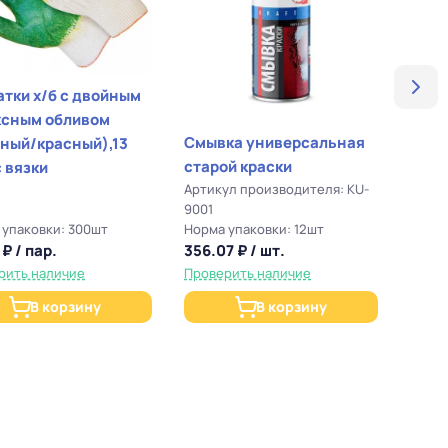
 с двойным
ксным обливом
Смывка универсальная
Обез
еный/красный),13
старой краски
унив
 вязки
Артикул производителя: KU-
Артик
9001
9102
 упаковки: 300шт
Норма упаковки: 12шт
Норма
 ₽ / пар.
356.07 ₽ / шт.
462.4
рить наличие
Проверить наличие
Будет
В корзину
В корзину