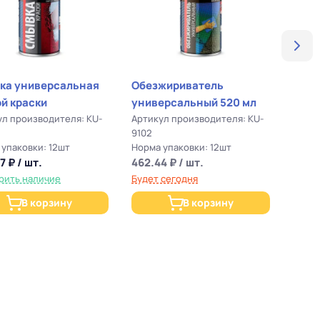
Маля
38м
ка универсальная
Обезжириватель
й краски
универсальный 520 мл
ул производителя: KU-
Артикул производителя: KU-
9102
упаковки: 12шт
Норма упаковки: 12шт
Норма
7 ₽ / шт.
462.44 ₽ / шт.
176.6
рить наличие
Будет сегодня
Прове
В корзину
В корзину