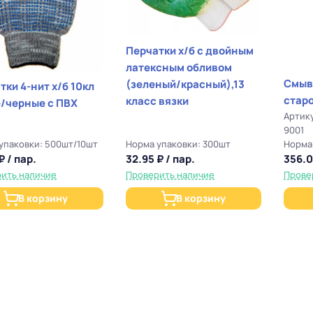
Перчатки х/б с двойным
латексным обливом
Смыв
(зеленый/красный),13
тки 4-нит х/б 10кл
старо
класс вязки
/черные с ПВХ
Артик
9001
упаковки: 500шт/10шт
Норма упаковки: 300шт
Норма 
₽ / пар.
32.95 ₽ / пар.
356.0
ить наличие
Проверить наличие
Прове
В корзину
В корзину