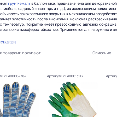
нная
грунт-эмаль
в баллончике, предназначена для декоративной
, мебель, садовый инвентарь и т. д.), за исключением полиэтиле
йчивость лакокрасочного покрытия к механическим воздействи
аняет эластичность после высыхания, исключая растрескивание
их температур. Покрытие имеет превосходную адгезию к окраши
тостью и атмосферостойкостью. Применяется для наружных и вну
туплении
и товарами покупают
Описание
л: УТЯ00004784
Артикул: УТЯ00013113
Артик