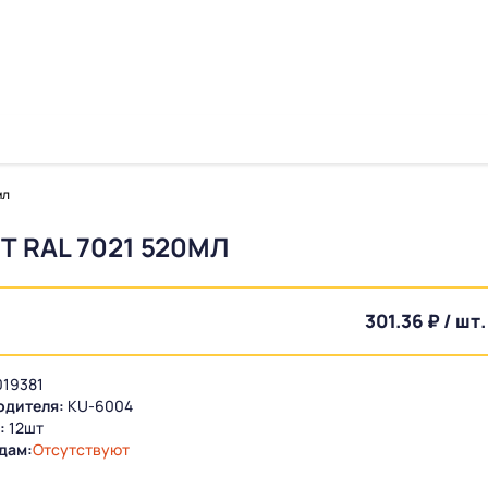
мл
 RAL 7021 520МЛ
301.36 ₽ / шт.
19381
одителя:
KU-6004
:
12шт
дам:
Отсутствуют