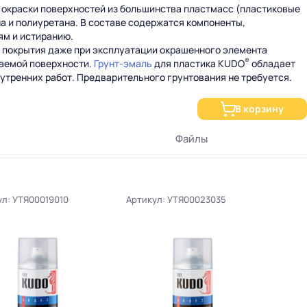
 окраски поверхностей из большинства пластмасс (пластиковые
на и полиуретана. В составе содержатся компоненты,
ям и истиранию.
 покрытия даже при эксплуатации окрашенного элемента
®
ваемой поверхности.
Грунт-эмаль
для пластика KUDO
обладает
тренних работ. Предварительного грунтования не требуется.
В корзину
Файлы
ул: УТЯ00019010
Артикул: УТЯ00023035
Артик