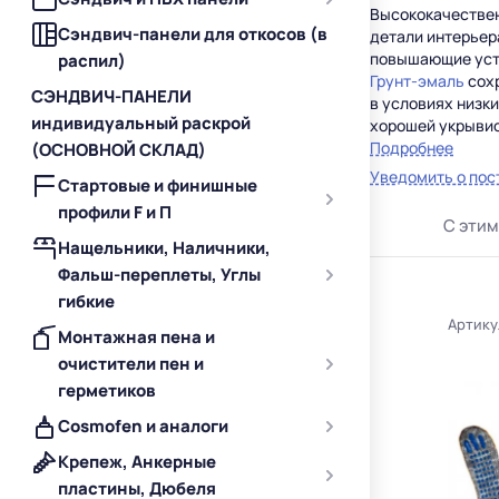
Высококачестве
Сэндвич-панели для откосов (в
детали интерьера
повышающие усто
распил)
Грунт-эмаль
сохр
СЭНДВИЧ-ПАНЕЛИ
в условиях низк
индивидуальный раскрой
хорошей укрывис
Подробнее
(ОСНОВНОЙ СКЛАД)
Уведомить о пос
Стартовые и финишные
профили F и П
С этим
Нащельники, Наличники,
Фальш-переплеты, Углы
гибкие
Артику
Монтажная пена и
очистители пен и
герметиков
Cosmofen и аналоги
Крепеж, Анкерные
пластины, Дюбеля