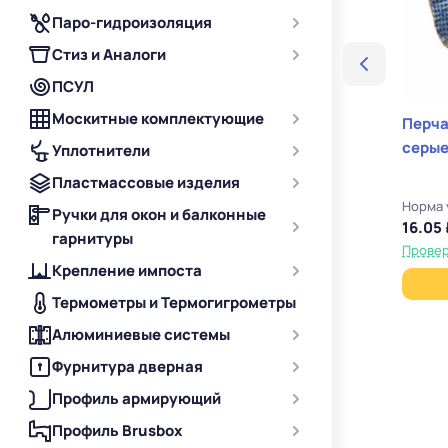
Паро-гидроизоляция
Стиз и Аналоги
ПСУЛ
Москитные комплектующие
Перча
серые
Уплотнители
Пластмассовые изделия
Норма 
Ручки для окон и балконные
16.05 
гарнитуры
Провер
Крепление импоста
Термометры и Термогигрометры
Алюминиевые системы
Фурнитура дверная
Профиль армирующий
Профиль Brusbox