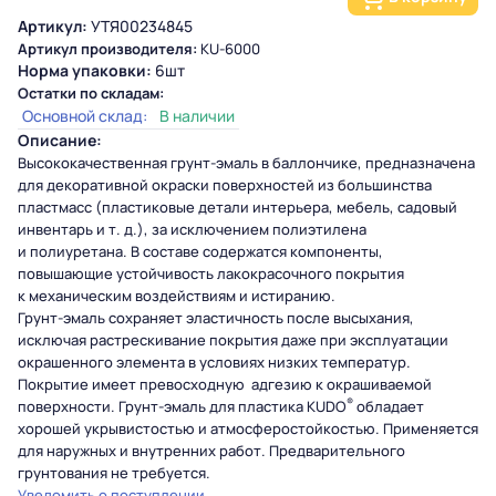
Артикул:
УТЯ00234845
Артикул производителя:
KU-6000
Норма упаковки:
6шт
Остатки по складам:
Основной склад:
В наличии
Описание:
Высококачественная
грунт-эмаль
в баллончике, предназначена
для декоративной окраски поверхностей из большинства
пластмасс (пластиковые детали интерьера, мебель, садовый
инвентарь и т. д.), за исключением полиэтилена
и полиуретана. В составе содержатся компоненты,
повышающие устойчивость лакокрасочного покрытия
к механическим воздействиям и истиранию.
Грунт-эмаль
сохраняет эластичность после высыхания,
исключая растрескивание покрытия даже при эксплуатации
окрашенного элемента в условиях низких температур.
Покрытие имеет превосходную адгезию к окрашиваемой
®
поверхности.
Грунт-эмаль
для пластика KUDO
обладает
хорошей укрывистостью и атмосферостойкостью. Применяется
для наружных и внутренних работ. Предварительного
грунтования не требуется.
Уведомить о поступлении