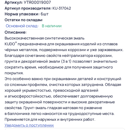
Артикул:
УТЯ00019007
Артикул производителя:
KU-317042
Норма упаковки:
6шт
Остатки по складам:
Основной склад:
В наличии
Описание:
Высококачественная синтетическая эмаль
®
KUDO
предназначена для окрашивания изделий из сплавов
чёрных металлов, подверженных коррозии и уже заржавевших.
Благодаря сочетанию свойств нейтрализатора коррозии,
грунта и декоративной эмали (3 в 1) позволяет значительно
сократить время, необходимое для получения защитного
покрытия.
Это особенно важно при окрашивании деталей и конструкций
со сложным профилем, очистка которых затруднена. Обладая
хорошей укрывистостью, превосходной адгезией
и атмосферостойкостью, обеспечивает долговременную
защиту окрашенной поверхности и высокие декоративные
свойства.
Грунт-эмаль
гладкая матовая по ржавчине
в баллончике легко наносится на труднодоступные места.
Применяется для наружных и внутренних работ.
Уведомить о поступлении