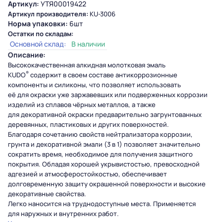
Артикул:
УТЯ00019422
Артикул производителя:
KU-3006
Норма упаковки:
6шт
Остатки по складам:
Основной склад:
В наличии
Описание:
Высококачественная алкидная молотковая
эмаль
®
KUDO
содержит в своем составе антикоррозионные
компоненты и силиконы, что позволяет использовать
её для окраски уже заржавевших или подверженных коррозии
изделий из сплавов чёрных металлов, а также
для декоративной окраски предварительно загрунтованных
деревянных, пластиковых и других поверхностей.
Благодаря сочетанию свойств нейтрализатора коррозии,
грунта и декоративной эмали (3 в 1) позволяет значительно
сократить время, необходимое для получения защитного
покрытия. Обладая хорошей укрывистостью, превосходной
адгезией и атмосферостойкостью, обеспечивает
долговременную защиту окрашенной поверхности и высокие
декоративные свойства.
Легко наносится на труднодоступные места. Применяется
для наружных и внутренних работ.