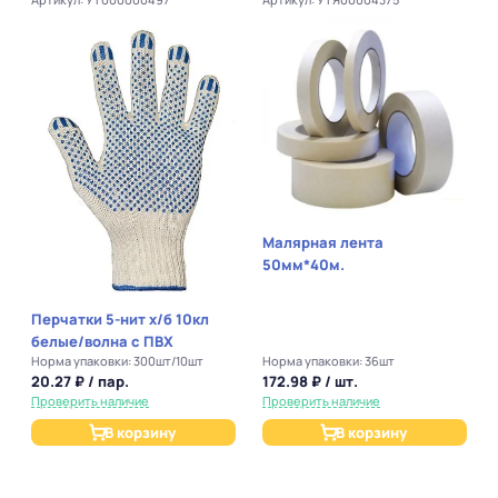
Малярная лента
П
50мм*40м.
Перчатки 5-нит х/б 10кл
белые/волна с ПВХ
Норма упаковки: 300шт/10шт
Норма упаковки: 36шт
20.27 ₽ / пар.
172.98 ₽ / шт.
Проверить наличие
Проверить наличие
В корзину
В корзину