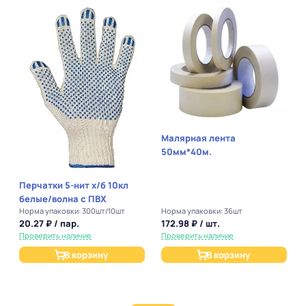
Малярная лента
П
50мм*40м.
Перчатки 5-нит х/б 10кл
белые/волна с ПВХ
Норма упаковки: 300шт/10шт
Норма упаковки: 36шт
20.27 ₽ / пар.
172.98 ₽ / шт.
Проверить наличие
Проверить наличие
В корзину
В корзину