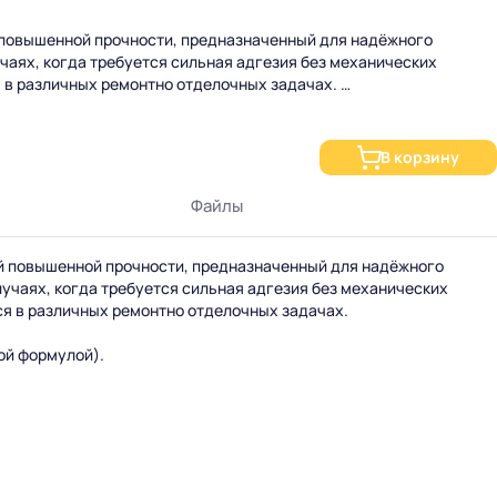
повышенной прочности, предназначенный для надёжного
чаях, когда требуется сильная адгезия без механических
я в различных ремонтно отделочных задачах.
й формулой).
В корзину
Файлы
 повышенной прочности, предназначенный для надёжного
лучаях, когда требуется сильная адгезия без механических
ности должны быть сухими и прочными.
ся в различных ремонтно отделочных задачах.
тюбик/пистолет).
ектировать положение в первые минуты.
ной формулой).
 — механически.
и, панели.
ических крепежей.