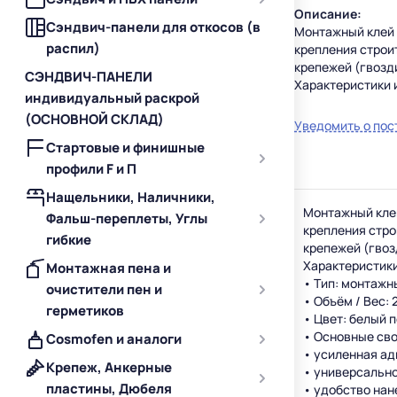
Описание:
Сэндвич-панели для откосов (в
Монтажный клей 
распил)
крепления строи
крепежей (гвозд
СЭНДВИЧ-ПАНЕЛИ
Характеристики 
индивидуальный раскрой
• Тип: монтажны
(ОСНОВНОЙ СКЛАД)
• Объём / Вес: 
Уведомить о пос
• Цвет: белый п
Стартовые и финишные
• Основные свой
профили F и П
• усиленная адг
• универсальное
Нащельники, Наличники,
• удобство нане
Монтажный кле
Фальш-переплеты, Углы
Рекомендации п
крепления стро
гибкие
1. Подготовить 
крепежей (гвоз
2. Нанести клей
Характеристики
Монтажная пена и
3. Фиксация: пл
• Тип: монтажн
очистители пен и
4. Очистка: све
• Объём / Вес:
герметиков
Когда применять
• Цвет: белый 
• Крепление дек
• Основные сво
Cosmofen и аналоги
• Фиксация лист
• усиленная ад
Крепеж, Анкерные
• Монтаж тяжёлы
• универсальн
• В ремонтно от
пластины, Дюбеля
• удобство нан