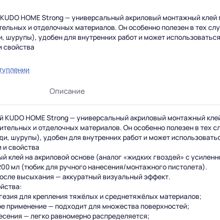
KUDO HOME Strong — универсальный акриловый монтажный клей 
тельных и отделочных материалов. Он особенно полезен в тех слу
и, шурупы), удобен для внутренних работ и может использоватьс
и свойства
й клей на акриловой основе (аналог «жидких гвоздей» с усиленно
200 мл (тюбик для ручного нанесения/монтажного пистолета).
туплении
осле высыхания — аккуратный визуальный эффект.
ства:
Описание
езия для крепления тяжёлых и среднетяжёлых материалов;
 применение — подходит для множества поверхностей;
сения — легко равномерно распределяется;
й KUDO HOME Strong — универсальный акриловый монтажный клей
о применению
ительных и отделочных материалов. Он особенно полезен в тех с
поверхности: очистить основание от пыли, грязи и жира; поверх
ди, шурупы), удобен для внутренних работ и может использовать
: нанести клей полосами или точками на одну из поверхностей (
 и свойства
отно прижать материал к основанию до схватывания клея; корр
ый клей на акриловой основе (аналог «жидких гвоздей» с усилен
жие излишки клея удаляются влажной тканью; после высыхания
 200 мл (тюбик для ручного нанесения/монтажного пистолета).
после высыхания — аккуратный визуальный эффект.
оративных и отделочных элементов — карнизы, плинтусы, молдинг
йства:
овых материалов — фанера, ДСП, гипсокартон, плиты.
гезия для крепления тяжёлых и среднетяжёлых материалов;
х элементов поверхностей, где важна сила сцепления.
ое применение — подходит для множества поверхностей;
делочных работах, где требуется прочность сцепления без механ
есения — легко равномерно распределяется;