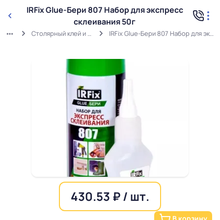
IRFix Glue-Бери 807 Набор для экспресс
склеивания 50г
Столярный клей и клей для МДФ
IRFix Glue-Бери 807 Набор для экспресс склеивания 50г
430.53 ₽ / шт.
В корзину