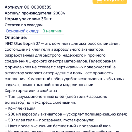
Артикул:
00-00008389
Артикул производителя:
20084
Норма упаковки:
36шт
Остатки по складам:
Основной склад:
В наличии
Описание:
IRFIX Glue Бери 807 — это комплект для экспресс склеивания,
состоящий из клея геля и аэрозольного активатора,
разработанный для быстрого, надёжного и прочного
соединения широкого спектра материалов. Гелеобразная
формула клея не стекает с вертикальных поверхностей, а
активатор ускоряет отверждение и повышает прочность
сцепления. Компактный набор удобно использовать в бытовых
задачах, ремонтных работах и моделировании.
Характеристики и свойства
• Тип: двухкомпонентный клей (клей гель + аэрозоль
активатор) для экспресс склеивания.
• Комплектация:
• 200 мл аэрозоль активатора — ускоряет полимеризацию клея;
• 50 г клея геля — прозрачная, густая формула;
• Цвет после высыхания: бесцветный / прозрачный шов.
• Консистенция: гель — не растекается, удобно работать на