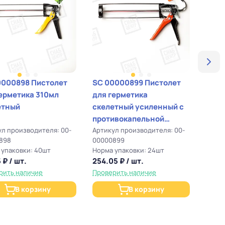
0000898 Пистолет
SC 00000899 Пистолет
SC 0
ерметика 310мл
для герметика
для 
етный
скелетный усиленный с
полу
противокапельной
усил
ул производителя: 00-
системой
Артикул производителя: 00-
Артик
898
00000899
0000
 упаковки: 40шт
Норма упаковки: 24шт
Норма
 ₽ / шт.
254.05 ₽ / шт.
314.9
рить наличие
Проверить наличие
Прове
В корзину
В корзину