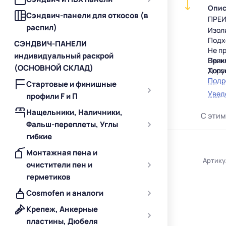
Опис
Сэндвич-панели для откосов (в
ПРЕ
распил)
Изоли
Подх
СЭНДВИЧ-ПАНЕЛИ
Не пр
индивидуальный раскрой
Прик
Вели
(ОСНОВНОЙ СКЛАД)
Хоро
Допу
Посл
Подр
Стартовые и финишные
Усто
Увед
профили F и П
Длит
Не у
Нащельники, Наличники,
С этим
ОБЛ
Фальш-переплеты, Углы
Изол
гибкие
Внут
Монтажная пена и
Обще
Артику
Все 
очистители пен и
ПОД
герметиков
Каме
Cosmofen и аналоги
Мета
Древ
Крепеж, Анкерные
Стек
пластины, Дюбеля
Плас