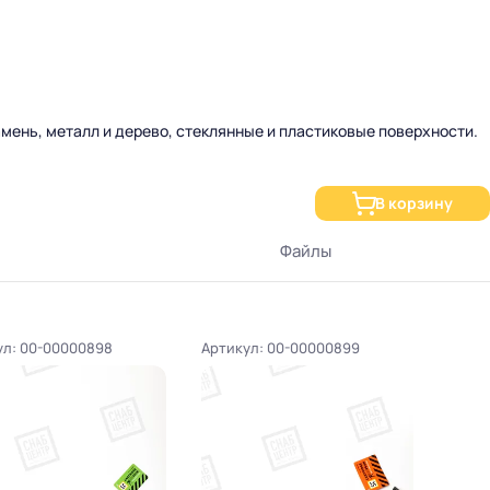
мень, металл и дерево, стеклянные и пластиковые поверхности.
температурах (-40…+100 °C).
и и к атмосферным воздействиям.
В корзину
Файлы
льзя использовать кислотно-отверждаемый силикон.
ул: 00-00000898
Артикул: 00-00000899
Артик