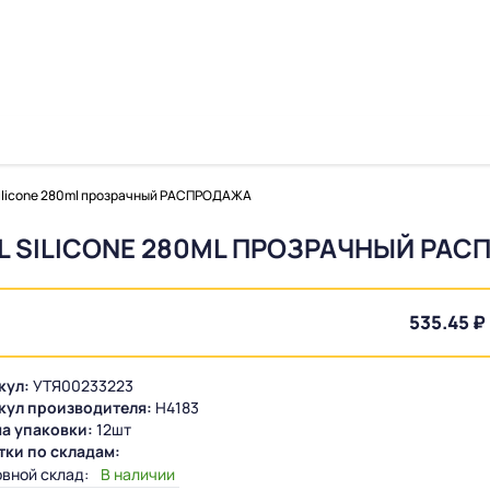
 Silicone 280ml прозрачный РАСПРОДАЖА
AL SILICONE 280ML ПРОЗРАЧНЫЙ РА
535.45 ₽ 
кул:
УТЯ00233223
кул производителя:
H4183
а упаковки:
12шт
тки по складам:
вной склад:
В наличии