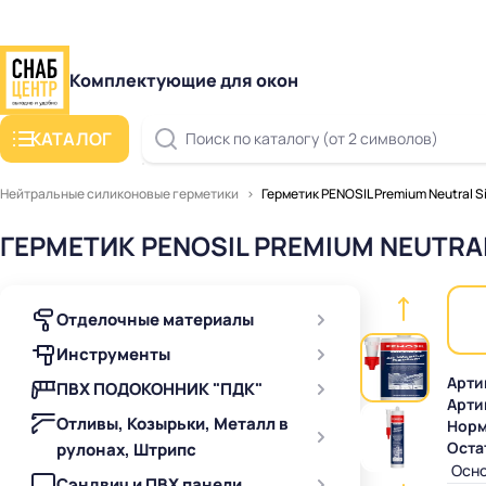
Комплектующие для окон
КАТАЛОГ
Поиск по каталогу (от 2 символов)
Нейтральные силиконовые герметики
Герметик PENOSIL Premium Neutral
ГЕРМЕТИК PENOSIL PREMIUM NEUTR
Отделочные материалы
Инструменты
Арти
ПВХ ПОДОКОННИК "ПДК"
Арти
Отливы, Козырьки, Металл в
Норм
Оста
рулонах, Штрипс
Осно
Сэндвич и ПВХ панели