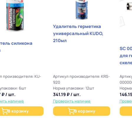
Удалитель герметика
универсальный KUDO,
210мл
тель силикона
SC 0
л
для г
скел
л производителя: KU-
Артикул производителя: KRS-
Артик
920
00000
упаковки: 6шт
Норма упаковки: 12шт
Норма
 ₽ / шт.
341.19 ₽ / шт.
146.15
ить наличие
Проверить наличие
Прове
В корзину
В корзину