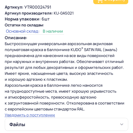
Артикул:
УТЯ00024791
Артикул производителя:
KU-0A5021
Норма упаковки:
6шт
Остатки по складам:
Основной склад:
В наличии
Описание:
Быстросохнущая универсальная аэрозольная акриловая
®
полуматовая краска в баллончике KUDO
SATIN RAL (
эмаль
)
предназначена для нанесения на все виды поверхностей
при наружных и внутренних работах. Обеспечивает отличный
результат для любых декоративных и оформительских работ.
Имеет яркие, насыщенные цвета, высокую эластичность
и хорошую адгезию к пластикам.
Аэрозольная краска в баллончике легко наносится
на труднодоступные места, имеет хорошую укрывистость
и атмосферостойкость, превосходную адгезию
к загрунтованной поверхности. Отколерована в соответствии
с европейским цветовым стандартом RAL.
Уведомить о поступлении
Файлы