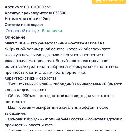
Артикул:
00-00000345
Артикул производителя:
638300
Норма упаковки:
12шт
Остатки по складам:
Основной склад:
В наличии
Описание:
Mamut Glue — это универсальный монтажный клей на
гибридной/полимерной основе, который обеспечивает
высокую начальную адгезию и прочное сцепление с
различными материалами. Белый шов после высыхания
остаётся аккуратным, а гибридная формула сочетает в себе
прочность клея и эластичность герметика.
Характеристики и свойства
• Тип: монтажный клей — гибридный / универсальный (аналог
клеев жидкие гвозди).
• Объём: 290 мл — стандартный картридж для монтажного
пистолета.
• Цвет: белый — аккуратный визуальный эффект после
высыхания.
• Основа: гибридный/полимерный состав — сочетает адгезию,
прочность и эластичность.
• Адгезия: высокая — подходит для множества материалов.