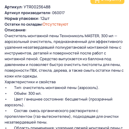
Артикул:
УТЯ00236488
Артикул производителя:
060017
Норма упаковки:
12шт
Отсутствуют
Остатки по складам:
Описание:
Очиститель монтажной пены Технониколь MASTER, 300 мл —
аэрозольный очиститель, предназначенный для эффективного
удаления незатвердевшей полиуретановой монтажной пены с
инструментов, деталей и поверхностей после работ с
монтажной пеной. Средство выпускается из баллона под
давлением и позволяет быстро очистить пистолеты для пены,
поверхности ПВХ, стекла, дерева, а также смыть остатки пены с
кожи или одежды.
Характеристики и свойства
• Тип: очиститель монтажной пены (аэрозоль).
• Объём: 300 мл.
• Цвет / внешнее состояние: бесцветный (прозрачный
аэрозоль).
• Состав: смесь органического растворителя с
пропеллентом (газ-вытеснителем), подходящая для очистки
незатвердевшей пены.
• Область применения: удаление свежей монтажной пены с