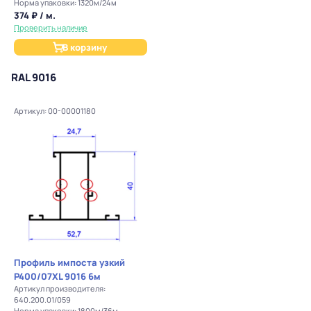
Норма упаковки: 1320м/24м
374 ₽ / м.
Проверить наличие
В корзину
RAL 9016
Артикул: 00-00001180
Профиль импоста узкий
P400/07XL 9016 6м
Артикул производителя:
640.200.01/059
Норма упаковки: 1800м/36м