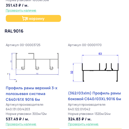
351.43 ₽ / м.
Проверить наличие
В корзину
RAL 9016
Артикул: 00-00003725
Артикул: 00-00001170
Профиль рамы верхний 3-х
(362/03xlm) Профиль рамы
полозьевая система
боковой C640/03XL 9016 6м
С640/61Х 9016 6м
Артикул производителя:
Артикул производителя:
640.131.00/4203
640.122.01/042
Норма упаковки: 300м/12м
Норма упаковки: 1320м/24м
537.49 ₽ / м.
324.83 ₽ / м.
Проверить наличие
Проверить наличие