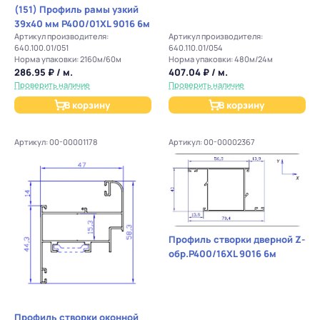
(151) Профиль рамы узкий
39х40 мм P400/01XL 9016 6м
Артикул производителя:
Артикул производителя:
640.100.01/051
640.110.01/054
Норма упаковки: 2160м/60м
Норма упаковки: 480м/24м
286.95 ₽ / м.
407.04 ₽ / м.
Проверить наличие
Проверить наличие
В корзину
В корзину
Артикул: 00-00001178
Артикул: 00-00002367
Профиль створки дверной Z-
обр.P400/16XL 9016 6м
Профиль створки оконной