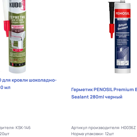
но-
0 мл
Герметик PENOSIL Premium 
Sealant 280ml черный
дителя: KSK-146
Артикул производителя: H0036Z 
 20шт
Норма упаковки: 12шт