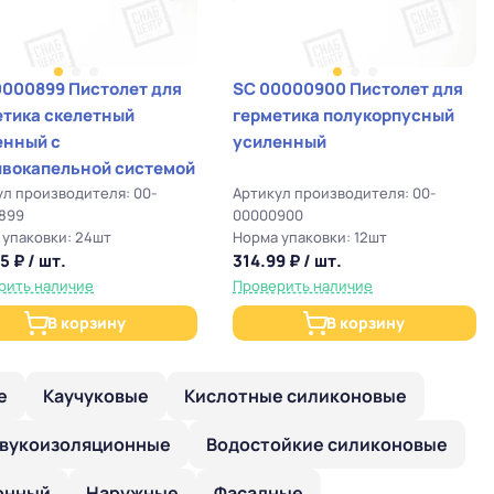
0000899 Пистолет для
SC 00000900 Пистолет для
етика скелетный
герметика полукорпусный
енный с
усиленный
ивокапельной системой
ул производителя: 00-
Артикул производителя: 00-
899
00000900
 упаковки: 24шт
Норма упаковки: 12шт
5 ₽ / шт.
314.99 ₽ / шт.
рить наличие
Проверить наличие
В корзину
В корзину
е
Каучуковые
Кислотные силиконовые
вукоизоляционные
Водостойкие силиконовые
онный
Наружные
Фасадные