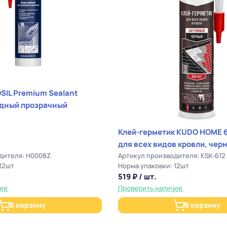
SIL Premium Sealant
одный прозрачный
Клей-герметик KUDO HOME битумный
для всех видов кровли, чер
дителя: H0008Z
Артикул производителя: KSK-612
12шт
Норма упаковки: 12шт
519 ₽ / шт.
чие
Проверить наличие
В корзину
В корзину