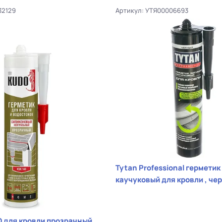
32129
Артикул: УТЯ00006693
Tytan Professional герметик
каучуковый для кровли , че
 для кровли прозрачный