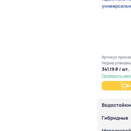
универсальн
Артикул произ
Норма упаковки
341.19 ₽ / шт.
Проверить нал
В
Водостойки
Гибридные
Морозостой