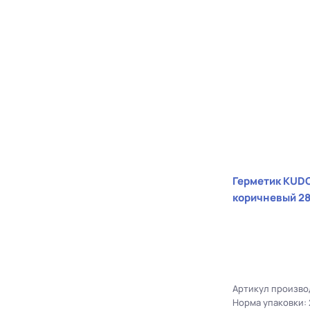
Герметик KUDO для кровли шоколад
коричневый 28
Артикул произво
Норма упаковки: