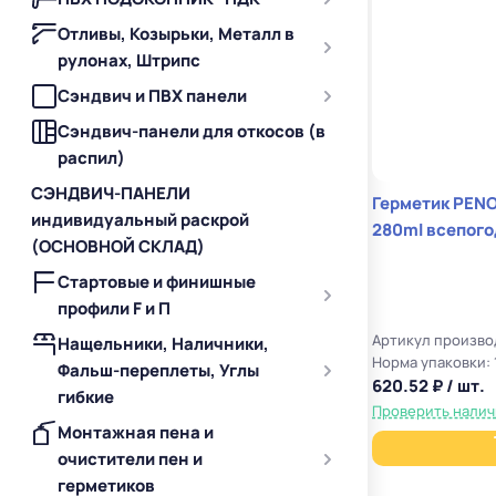
Отливы, Козырьки, Металл в
рулонах, Штрипс
Сэндвич и ПВХ панели
Сэндвич-панели для откосов (в
распил)
СЭНДВИЧ-ПАНЕЛИ
Герметик PENO
индивидуальный раскрой
280ml всепог
(ОСНОВНОЙ СКЛАД)
Стартовые и финишные
профили F и П
Артикул произво
Нащельники, Наличники,
Норма упаковки: 
Фальш-переплеты, Углы
620.52 ₽ / шт.
гибкие
Проверить нали
Монтажная пена и
очистители пен и
герметиков