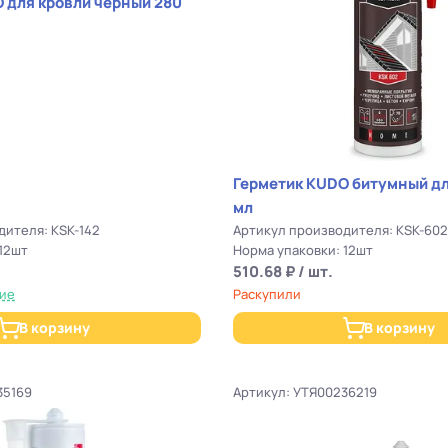
280
Герметик KUDO битумный для кровли 280
мл
дителя: KSK-142
Артикул производителя: KSK-60
12шт
Норма упаковки: 12шт
510.68 ₽ / шт.
чие
Раскупили
В корзину
В корзину
35169
Артикул: УТЯ00236219