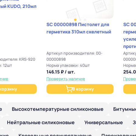
ый KUDO, 210мл
SC 00000898 Пистолет для
SC 0
герметика 310мл скелетный
герм
усил
прот
Артикул производителя: 00-
Артик
водителя: KRS-920
00000898
00000
: 12шт
Норма упаковки: 40шт
Норма
146.15 ₽ / шт.
254.0
ичие
Проверить наличие
Прове
 корзину
В корзину
е
Высокотемпературные силиконовые
Битумны
Нейтральные силиконовые
Универсальные
З
кие
Кровельные полиуретановые
Пароизоляци