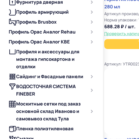
Фурнитура дверная
280 мл
Профиль армирующий
Артикул произво
Норма упаковки: 
Профиль Brusbox
688.28 ₽ / шт.
Профиль Орас Аналог Rehau
Проверить нали
Профиль Орас Аналог KBE
Профиля и аксессуары для
монтажа гипсокартона и
Артикул: УТЯ002
отделки
Сайдинг и Фасадные панели
ВОДОСТОЧНАЯ СИСТЕМА
FINEBER
Москитные сетки под заказ
основной склад Иваново и
самовывоз склад Тула
Пленка полиэтиленовая
Смазки