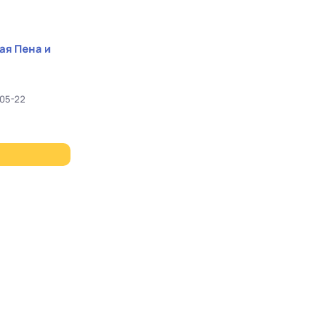
ая Пена и
005-22