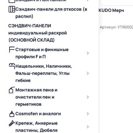
Сэндвич-панели для откосов (в
KUDO Мерч
распил)
СЭНДВИЧ-ПАНЕЛИ
Артикул: УТЯ000
индивидуальный раскрой
(ОСНОВНОЙ СКЛАД)
Стартовые и финишные
профили F и П
Нащельники, Наличники,
Фальш-переплеты, Углы
гибкие
Монтажная пена и
очистители пен и
герметиков
Cosmofen и аналоги
Крепеж, Анкерные
пластины, Дюбеля