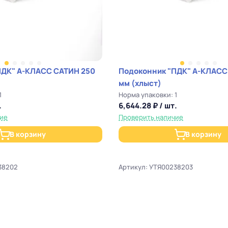
ПДК" А-КЛАСС САТИН 250
Подоконник "ПДК" А-КЛАСС
мм (хлыст)
1
Норма упаковки: 1
.
6,644.28 ₽ / шт.
чие
Проверить наличие
В корзину
В корзину
38202
Артикул: УТЯ00238203