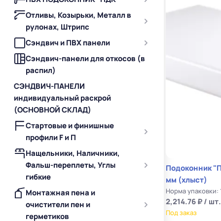
Отливы, Козырьки, Металл в
рулонах, Штрипс
Сэндвич и ПВХ панели
Сэндвич-панели для откосов (в
распил)
СЭНДВИЧ-ПАНЕЛИ
индивидуальный раскрой
(ОСНОВНОЙ СКЛАД)
Стартовые и финишные
профили F и П
Нащельники, Наличники,
Фальш-переплеты, Углы
Подоконник "
гибкие
мм (хлыст)
Норма упаковки: 
Монтажная пена и
2,214.76 ₽ / шт.
очистители пен и
Под заказ
герметиков