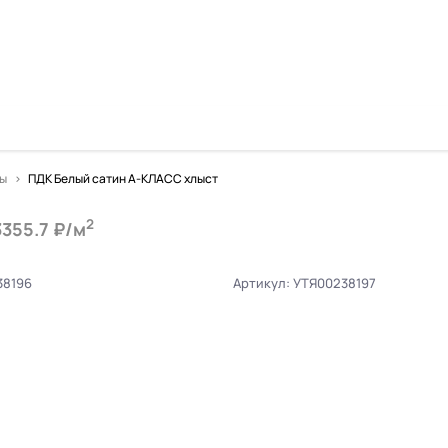
ты
ПДК Белый сатин А-КЛАСС хлыст
2
3355.7 ₽/м
38196
Артикул: УТЯ00238197