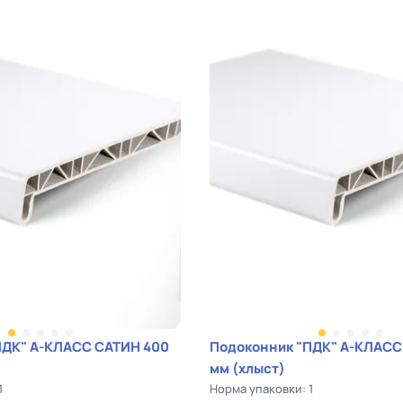
ПДК" А-КЛАСС САТИН 400
Подоконник "ПДК" А-КЛАСС
мм (хлыст)
1
Норма упаковки: 1