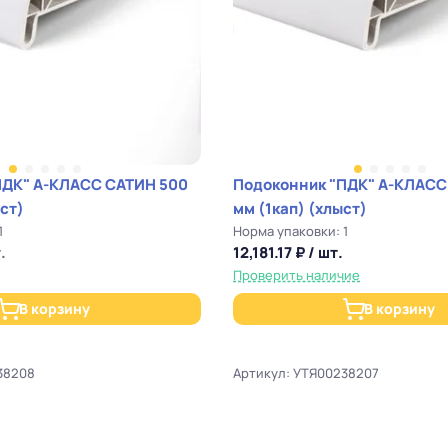
ПДК" А-КЛАСС САТИН 500
Подоконник "ПДК" А-КЛАСС
ст)
мм (1кап) (хлыст)
1
Норма упаковки: 1
.
12,181.17 ₽ / шт.
Проверить наличие
В корзину
В корзину
38208
Артикул: УТЯ00238207