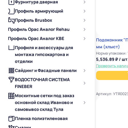
Фурнитура дверная
Профиль армирующий
Профиль Brusbox
Профиль Орас Аналог Rehau
Профиль Орас Аналог KBE
Подоконник "
мм (хлыст)
Профиля и аксессуары для
Норма упаковки: 
монтажа гипсокартона и
5,536.89 ₽ / шт
отделки
Проверить нали
Сайдинг и Фасадные панели
ВОДОСТОЧНАЯ СИСТЕМА
FINEBER
Артикул: УТЯ002
Москитные сетки под заказ
основной склад Иваново и
самовывоз склад Тула
Пленка полиэтиленовая
Смазки