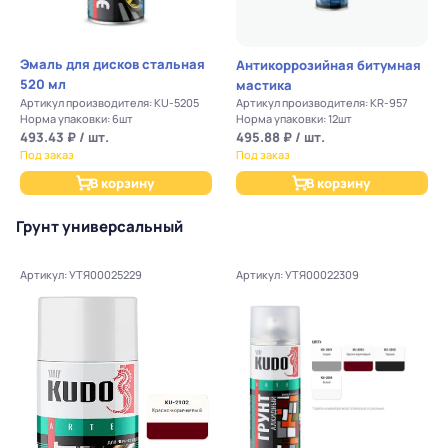
Эмаль для дисков стальная
Антикоррозийная битумная
520 мл
мастика
Артикул производителя: KU-5205
Артикул производителя: KR-957
Норма упаковки: 6шт
Норма упаковки: 12шт
493.43 ₽ / шт.
495.88 ₽ / шт.
Под заказ
Под заказ
В корзину
В корзину
Грунт универсальный
Артикул: УТЯ00025229
Артикул: УТЯ00022309