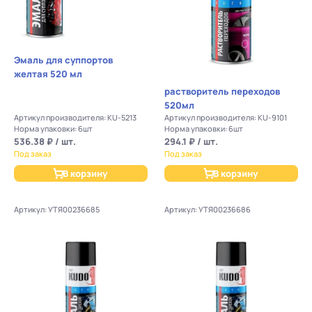
Эмаль для суппортов
желтая 520 мл
растворитель переходов
520мл
Артикул производителя: KU-5213
Артикул производителя: KU-9101
Норма упаковки: 6шт
Норма упаковки: 6шт
536.38 ₽ / шт.
294.1 ₽ / шт.
Под заказ
Под заказ
В корзину
В корзину
Артикул: УТЯ00236685
Артикул: УТЯ00236686