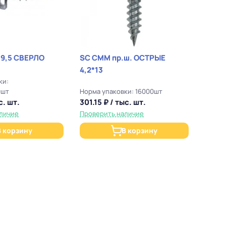
*9,5 СВЕРЛО
SC СММ пр.ш. ОСТРЫЕ
4,2*13
ки:
0шт
Норма упаковки: 16000шт
с. шт.
301.15 ₽ / тыс. шт.
личие
Проверить наличие
В корзину
В корзину