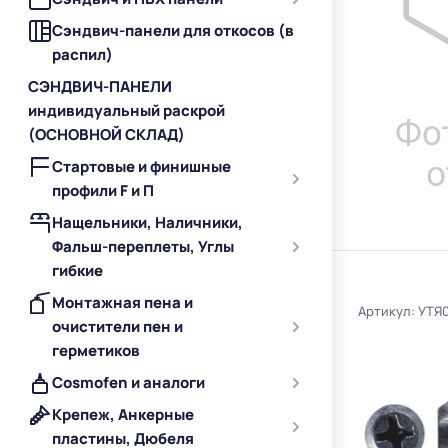
Сэндвич-панели для откосов (в
распил)
СЭНДВИЧ-ПАНЕЛИ
индивидуальный раскрой
(ОСНОВНОЙ СКЛАД)
Стартовые и финишные
профили F и П
Нащельники, Наличники,
Фальш-переплеты, Углы
гибкие
Монтажная пена и
Артикул: УТЯ
очистители пен и
герметиков
Cosmofen и аналоги
Крепеж, Анкерные
пластины, Дюбеля