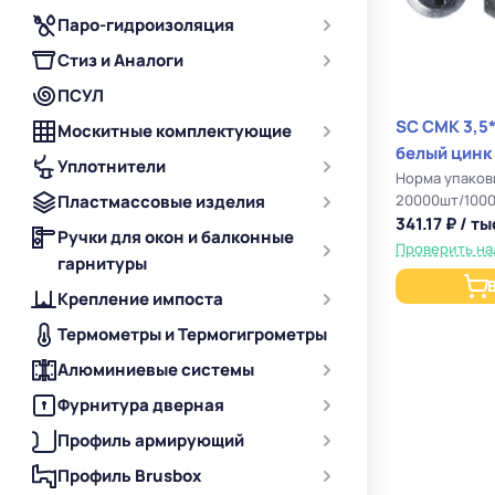
Паро-гидроизоляция
Стиз и Аналоги
ПСУЛ
SC СМК 3,5
Москитные комплектующие
белый цинк
Уплотнители
Норма упаков
Пластмассовые изделия
20000шт/100
341.17 ₽ / ты
Ручки для окон и балконные
Проверить на
гарнитуры
Крепление импоста
Термометры и Термогигрометры
Алюминиевые системы
Фурнитура дверная
Профиль армирующий
Профиль Brusbox