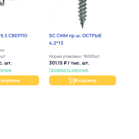
*9,5 СВЕРЛО
SC СММ пр.ш. ОСТРЫЕ
4,2*13
ки:
0шт
Норма упаковки: 16000шт
с. шт.
301.15 ₽ / тыс. шт.
личие
Проверить наличие
В корзину
В корзину