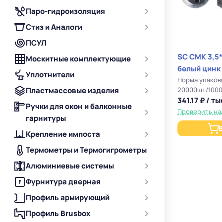
Паро-гидроизоляция
Стиз и Аналоги
ПСУЛ
SC СМК 3,5
Москитные комплектующие
белый цинк
Уплотнители
Норма упаков
Пластмассовые изделия
20000шт/100
341.17 ₽ / ты
Ручки для окон и балконные
Проверить на
гарнитуры
Крепление импоста
Термометры и Термогигрометры
Алюминиевые системы
Фурнитура дверная
Профиль армирующий
Профиль Brusbox