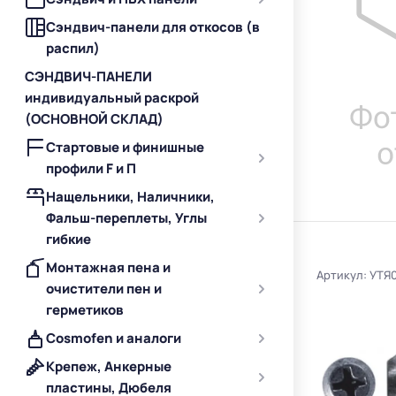
Сэндвич-панели для откосов (в
распил)
СЭНДВИЧ-ПАНЕЛИ
индивидуальный раскрой
(ОСНОВНОЙ СКЛАД)
Стартовые и финишные
профили F и П
Нащельники, Наличники,
Фальш-переплеты, Углы
гибкие
Монтажная пена и
Артикул: УТЯ
очистители пен и
герметиков
Cosmofen и аналоги
Крепеж, Анкерные
пластины, Дюбеля