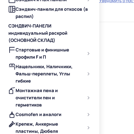
Уведомить о пос
Сэндвич-панели для откосов (в
распил)
СЭНДВИЧ-ПАНЕЛИ
индивидуальный раскрой
(ОСНОВНОЙ СКЛАД)
Стартовые и финишные
профили F и П
Нащельники, Наличники,
Фальш-переплеты, Углы
гибкие
Монтажная пена и
очистители пен и
герметиков
Cosmofen и аналоги
Крепеж, Анкерные
пластины, Дюбеля