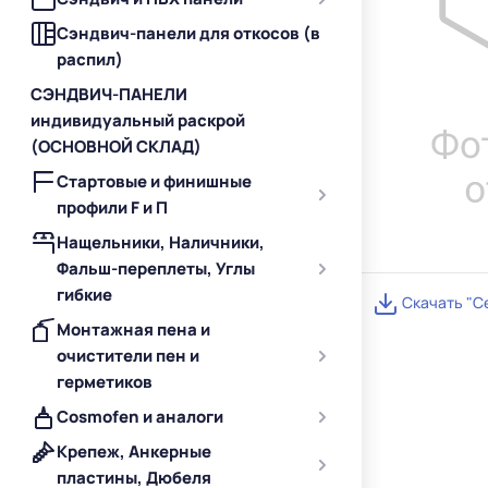
Сэндвич-панели для откосов (в
распил)
СЭНДВИЧ-ПАНЕЛИ
индивидуальный раскрой
(ОСНОВНОЙ СКЛАД)
Стартовые и финишные
профили F и П
Нащельники, Наличники,
Фальш-переплеты, Углы
гибкие
Скачать "С
Монтажная пена и
очистители пен и
герметиков
Cosmofen и аналоги
Крепеж, Анкерные
пластины, Дюбеля