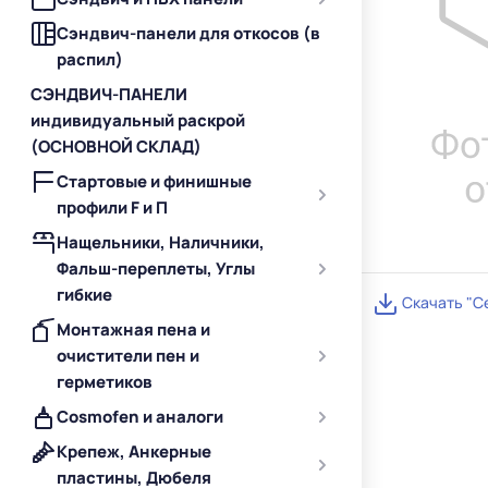
Сэндвич-панели для откосов (в
распил)
СЭНДВИЧ-ПАНЕЛИ
индивидуальный раскрой
(ОСНОВНОЙ СКЛАД)
Стартовые и финишные
профили F и П
Нащельники, Наличники,
Фальш-переплеты, Углы
гибкие
Скачать "С
Монтажная пена и
очистители пен и
герметиков
Cosmofen и аналоги
Крепеж, Анкерные
пластины, Дюбеля