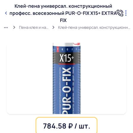
Клей-пена универсал. конструкционный
професс. всесезонный PUR-O-FIX X15+ EXTRA
FIX
Пена клея и напыляемые утеплители
Клей-пена универсал. конструкционный професс. всесезонный PUR-O-FIX X15+ EXTRA FIX
784.58 ₽ / шт.