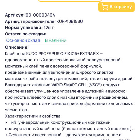
В корзину
Артикул:
00-00000404
Артикул производителя:
KUPP10B15SU
Норма упаковки:
12шт
Остатки по складам:
Основной склад:
В наличии
Описание:
Клей пена KUDO PROFF PUR O FIX X15+ EXTRA FIX —
однокомпонентный профессиональный полиуретановый
монтажный клей пена с всесезонной формулой,
предназначенный для выполнения широкого спектра
монтажных работ как внутри помещений, так и снаружи зданий.
Благодаря технологии VARIO SMART CELL (VSC®) продукт
обеспечивает улучшенное управление адгезией и высокую
прочность клеевого слоя с низким вторичным расширением,
что ускоряет монтаж и снижает риск деформации склеиваемых
элементов.
Характеристики и свойства
• Тип: универсальный конструкционный монтажный
полиуретановый клей пена (баллон под монтажный пистолет).
• Сезонность: всесезонный — допускается применение в