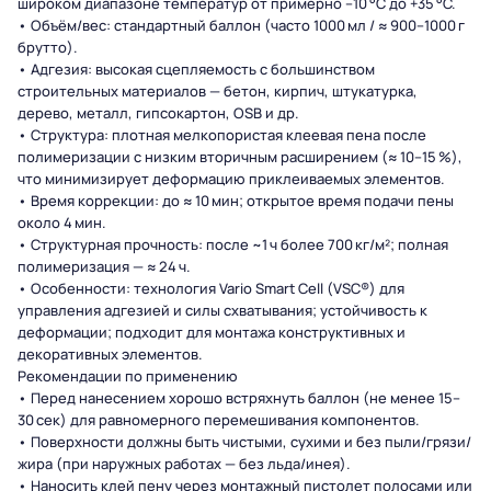
широком диапазоне температур от примерно –10 °C до +35 °C.
• Объём/вес: стандартный баллон (часто 1000 мл / ≈ 900–1000 г
брутто).
• Адгезия: высокая сцепляемость с большинством
строительных материалов — бетон, кирпич, штукатурка,
дерево, металл, гипсокартон, OSB и др.
• Структура: плотная мелкопористая клеевая пена после
полимеризации с низким вторичным расширением (≈ 10–15 %),
что минимизирует деформацию приклеиваемых элементов.
• Время коррекции: до ≈ 10 мин; открытое время подачи пены
около 4 мин.
• Структурная прочность: после ~1 ч более 700 кг/м²; полная
полимеризация — ≈ 24 ч.
• Особенности: технология Vario Smart Cell (VSC®) для
управления адгезией и силы схватывания; устойчивость к
деформации; подходит для монтажа конструктивных и
декоративных элементов.
Рекомендации по применению
• Перед нанесением хорошо встряхнуть баллон (не менее 15–
30 сек) для равномерного перемешивания компонентов.
• Поверхности должны быть чистыми, сухими и без пыли/грязи/
жира (при наружных работах — без льда/инея).
• Наносить клей пену через монтажный пистолет полосами или